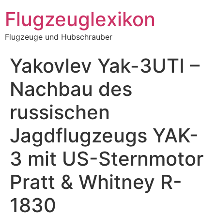
Zum
Flugzeuglexikon
Inhalt
springen
Flugzeuge und Hubschrauber
Yakovlev Yak-3UTI –
Nachbau des
russischen
Jagdflugzeugs YAK-
3 mit US-Sternmotor
Pratt & Whitney R-
1830