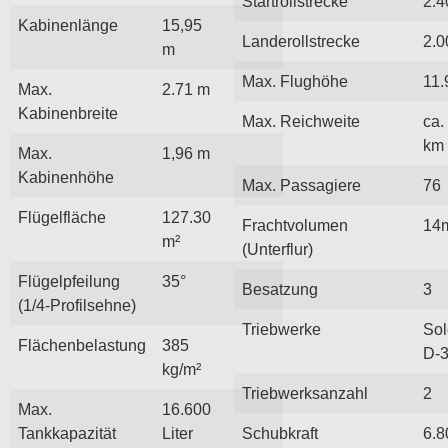
Startrollstrecke
2.4
Kabinenlänge
15,95
Landerollstrecke
2.0
m
Max. Flughöhe
11.
Max.
2.71 m
Kabinenbreite
Max. Reichweite
ca.
km
Max.
1,96 m
Kabinenhöhe
Max. Passagiere
76
Flügelfläche
127.30
Frachtvolumen
14
m²
(Unterflur)
Flügelpfeilung
35°
Besatzung
3
(1/4-Profilsehne)
Triebwerke
Sol
Flächenbelastung
385
D-3
kg/m²
Triebwerksanzahl
2
Max.
16.600
Tankkapazität
Liter
Schubkraft
6.8