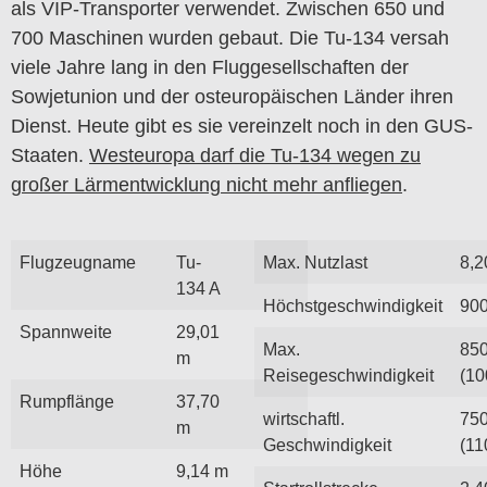
als VIP-Transporter verwendet. Zwischen 650 und
700 Maschinen wurden gebaut. Die Tu-134 versah
viele Jahre lang in den Fluggesellschaften der
Sowjetunion und der osteuropäischen Länder ihren
Dienst. Heute gibt es sie vereinzelt noch in den GUS-
Staaten.
Westeuropa darf die Tu-134 wegen zu
großer Lärmentwicklung nicht mehr anfliegen
.
Flugzeugname
Tu-
Max. Nutzlast
8,2
134 A
Höchstgeschwindigkeit
900
Spannweite
29,01
Max.
85
m
Reisegeschwindigkeit
(1
Rumpflänge
37,70
wirtschaftl.
75
m
Geschwindigkeit
(1
Höhe
9,14 m