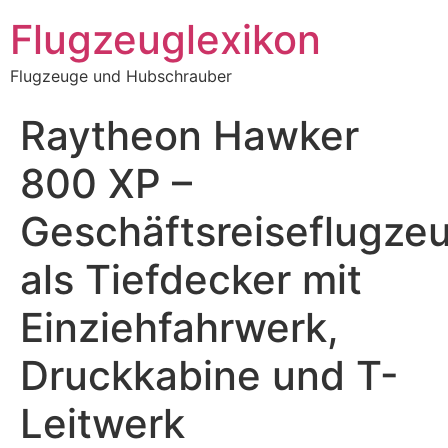
Zum
Flugzeuglexikon
Inhalt
springen
Flugzeuge und Hubschrauber
Raytheon Hawker
800 XP –
Geschäftsreiseflugze
als Tiefdecker mit
Einziehfahrwerk,
Druckkabine und T-
Leitwerk