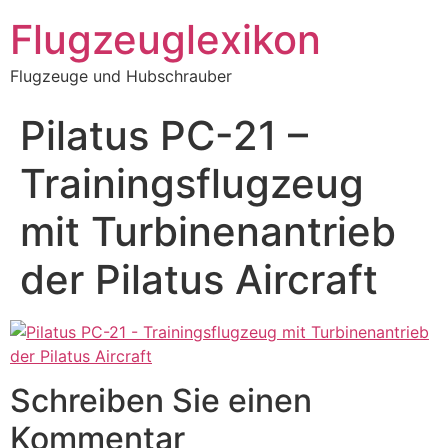
Zum
Flugzeuglexikon
Inhalt
springen
Flugzeuge und Hubschrauber
Pilatus PC-21 –
Trainingsflugzeug
mit Turbinenantrieb
der Pilatus Aircraft
Schreiben Sie einen
Kommentar