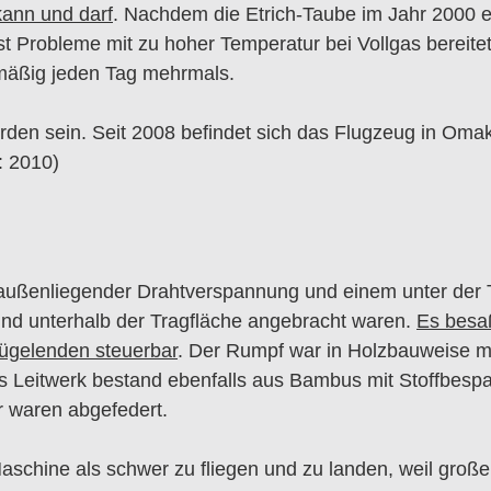
 kann und darf
. Nachdem die Etrich-Taube im Jahr 2000 ers
st Probleme mit zu hoher Temperatur bei Vollgas bereite
lmäßig jeden Tag mehrmals.
worden sein. Seit 2008 befindet sich das Flugzeug in O
: 2010)
außenliegender Drahtverspannung und einem unter der T
und unterhalb der Tragfläche angebracht waren.
Es besaß
lügelenden steuerbar
. Der Rumpf war in Holzbauweise m
Leitwerk bestand ebenfalls aus Bambus mit Stoffbespan
 waren abgefedert.
Maschine als schwer zu fliegen und zu landen, weil groß