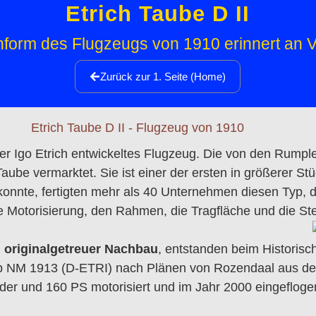
Etrich Taube D II
nform des Flugzeugs von 1910 erinnert an
Zurück zur 1. Seite (Home)
nier Igo Etrich entwickeltes Flugzeug. Die von den Rump
be vermarktet. Sie ist einer der ersten in größerer St
nte, fertigten mehr als 40 Unternehmen diesen Typ, de
e Motorisierung, den Rahmen, die Tragfläche und die S
n
originalgetreuer Nachbau
, entstanden beim Historis
p NM 1913 (D-ETRI) nach Plänen von Rozendaal aus de
der und 160 PS motorisiert und im Jahr 2000 eingefloge