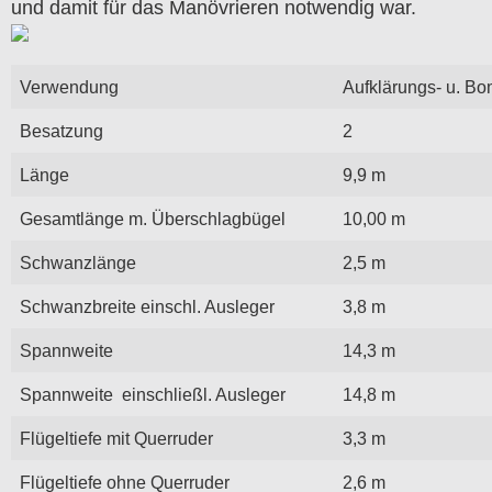
und damit für das Manövrieren notwendig war.
Verwendung
Aufklärungs- u. B
Besatzung
2
Länge
9,9 m
Gesamtlänge m. Überschlagbügel
10,00 m
Schwanzlänge
2,5 m
Schwanzbreite einschl. Ausleger
3,8 m
Spannweite
14,3 m
Spannweite einschließl. Ausleger
14,8 m
Flügeltiefe mit Querruder
3,3 m
Flügeltiefe ohne Querruder
2,6 m