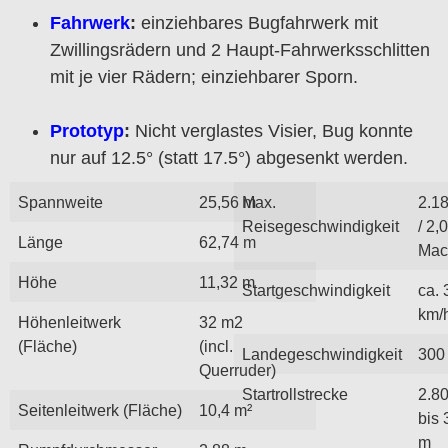
Fahrwerk
:
einziehbares Bugfahrwerk mit
Zwillingsrädern und 2 Haupt-Fahrwerksschlitten
mit je vier Rädern; einziehbarer Sporn.
Prototyp
:
Nicht verglastes Visier, Bug konnte
nur auf 12.5° (statt 17.5°) abgesenkt werden.
Spannweite
25,56 m
Max.
2.1
Reisegeschwindigkeit
/ 2,
Länge
62,74 m
Mac
Höhe
11,32 m
Startgeschwindigkeit
ca. 
km/
Höhenleitwerk
32 m2
(Fläche)
(incl.
Landegeschwindigkeit
300
Querruder)
Startrollstrecke
2.8
Seitenleitwerk (Fläche)
10,4 m²
bis 
m