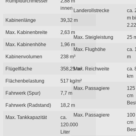
Rumpfdurchmesser
2,88 m
innen
Landerollstrecke
ca. 
m b
Kabinenlänge
39,32 m
2.2
Max. Kabinenbreite
2,63 m
Max. Steigleistung
25 
Max. Kabinenhöhe
1,96 m
Max. Flughöhe
ca. 
Kabinenvolumen
238 m³
m
Flügelfläche
358,25 m²
Max. Reichweite
ca. 
km
Flächenbelastung
517 kg/m²
Max. Passagiere
125 
Fahrwerk (Spur)
7,7 m
cm
Bes
Fahrwerk (Radstand)
18,2 m
Max. Passagiere
100 
Max. Tankkapazität
ca.
cm
120.000
Bes
Liter