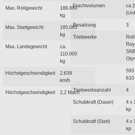
Frachtvolumen
ca 
Max. Rollgewicht
186.880
(Unt
kg
Besatzung
3
Max. Startgewicht
185.065
kg
Triebwerke
Roll
Roy
Max. Landegewicht
ca.
SN
110.000
Oly
kg
.
593
Höchstgeschwindigkeit
2.639
610
km/h
Triebwerksanzahl
4
Höchstgeschwindigkeit
2,2 Mach
Schubkraft (Dauer)
4 x 
kp
Schubkraft (Start)
4 x 
kp