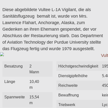
Diese abgebildete Vultee L-1A Vigilant, die als
Sanitätsflugzeug bemalt ist, wurde von Mrs.
Lawrence Flahart, Anchorage, Alaska, zum
Gedenken an ihren Ehemann gespendet, der vor
Abschluss der Restaurierung starb. Das Department
of Aviation Technology der Purdue University stellte
das Flugzeug fertig und wurde 1979 ausgestellt.
Besatzung
2
Höchstgeschwindigkeit
195
Mann
Dienstgipfelhöhe
5.4
Länge
10,40
Reichweite
45
m
Bewaffnung
kei
Spannweite
15,54
m
Triebwerk
Ly