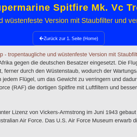
permarine Spitfire Mk. Vc T
d wüstenfeste Version mit Staubfilter und v
Zurück zur 1. Seite (Home)
Afrika gegen die deutschen Besatzer eingesetzt. Die Fl
igt, ferner durch den Wüstenstaub, wodurch der Wartun
 jedem Flügel, um das Gewicht zu verringern und dadur
rce (RAF) die dortigen Spitfire mit Luftfiltern und bess
ie unter Lizenz von Vickers-Armstrong im Juni 1943 geb
Australian Air Force. Das U.S. Air Force Museum erwarb 