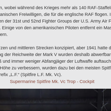
en, wobei während des Krieges mehr als 140 RAF-Staffel
ischen Freiwilligen, die für die englische RAF flogen. I
pen der 31st und 52nd Fighter Groups der U.S. Army Air 
 Einige von den amerikanischen Piloten entfernt ein M
ern.
urzen und mittleren Strecken konzipiert, aber 1941 hatt
 der Reichweite der Mark V wurden deshalb abwerfbare 
und immer weniger Abfangjäger der Luftwaffe auftauchten
 Höhe zu verbessern, wurden dazu bei den meisten Spitfi
fix „L.F.“ (Spitfire L.F. Mk. Vc).