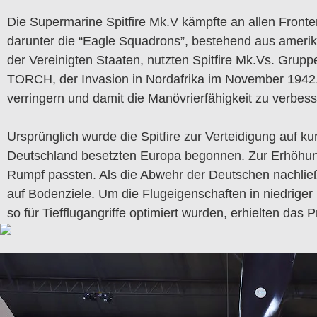
Die Supermarine Spitfire Mk.V kämpfte an allen Front
darunter die “Eagle Squadrons”, bestehend aus amerikan
der Vereinigten Staaten, nutzten Spitfire Mk.Vs. Grup
TORCH, der Invasion in Nordafrika im November 1942.
verringern und damit die Manövrierfähigkeit zu verbess
Ursprünglich wurde die Spitfire zur Verteidigung auf k
Deutschland besetzten Europa begonnen. Zur Erhöhung
Rumpf passten. Als die Abwehr der Deutschen nachließ 
auf Bodenziele. Um die Flugeigenschaften in niedriger
so für Tiefflugangriffe optimiert wurden, erhielten das Pre