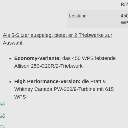
R/2
Leistung
45
WP
Als 5-Sitzer ausgelegt bietet er 2 Triebwerke zur
Auswahl:
Economy-Variante:
das 450 WPS leistende
Allison 250-C20R/2-Triebwerk
High Performance-Version:
die Pratt &
Whitney Canada PW-200/9-Turbine mit 615
WPS