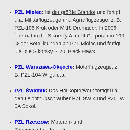
PZL Mielec
:
Ist
der größte Standot
und fertigt
u.a. Militärflugzeuge und Agrarflugzeuge, z. B.
PZL-106 Kruk oder M 18 Dromader. In 2006
übernahm die Sikorsky Aircraft Corporation 100
% der Beteiligungen an PZL Mielec und fertigt
u.a. die Sikorsky S-70i Black Hawk.
PZL Warszawa-Okęecie
:
Motorflugzeuge, z.
B. PZL-104 Wilga u.a.
PZL Świdnik
:
Das Helikopterwerk fertigt u.a.
den Leichthubschrauber PZL SW-4 und PZL W-
3A Sokol.
PZL Rzeszów
:
Motoren- und
Triebwerksherstellung