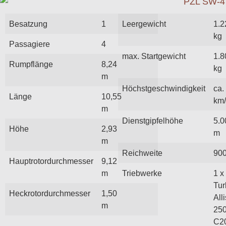
Besatzung
1
Leergewicht
1.2
kg
Passagiere
4
max. Startgewicht
1.8
Rumpflänge
8,24
kg
m
Höchstgeschwindigkeit
ca.
Länge
10,55
km
m
Dienstgipfelhöhe
5.0
Höhe
2,93
m
m
Reichweite
90
Hauptrotordurchmesser
9,12
m
Triebwerke
1 x
Tur
Heckrotordurchmesser
1,50
All
m
25
C2