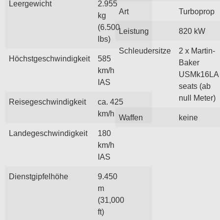
Leergewicht
2.955
Art
Turboprop
kg
(6.500
Leistung
820 kW
lbs)
Schleudersitze
2 x Martin-
Höchstgeschwindigkeit
585
Baker
km/h
USMk16LA
IAS
seats (ab
null Meter)
Reisegeschwindigkeit
ca. 425
km/h
Waffen
keine
Landegeschwindigkeit
180
km/h
IAS
Dienstgipfelhöhe
9.450
m
(31,000
ft)