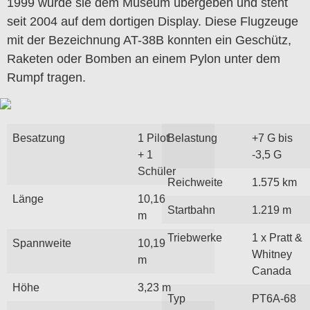
1999 wurde sie dem Museum übergeben und steht
seit 2004 auf dem dortigen Display. Diese Flugzeuge
mit der Bezeichnung AT-38B konnten ein Geschütz,
Raketen oder Bomben an einem Pylon unter dem
Rumpf tragen.
Besatzung
1 Pilot
Belastung
+7 G bis
+ 1
-3,5 G
Schüler
Reichweite
1.575 km
Länge
10,16
Startbahn
1.219 m
m
Triebwerke
1 x Pratt &
Spannweite
10,19
Whitney
m
Canada
Höhe
3,23 m
Typ
PT6A-68