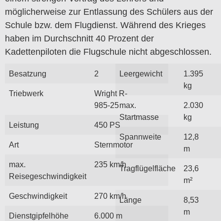
möglicherweise zur Entlassung des Schülers aus der
Schule bzw. dem Flugdienst. Während des Krieges
haben im Durchschnitt 40 Prozent der
Kadettenpiloten die Flugschule nicht abgeschlossen.
Besatzung
2
Leergewicht
1.395
kg
Triebwerk
Wright R-
985-25
max.
2.030
Startmasse
kg
Leistung
450 PS
Spannweite
12,8
Art
Sternmotor
m
max.
235 km/h
Tragflügelfläche
23,6
Reisegeschwindigkeit
m²
Geschwindigkeit
270 km/h
Länge
8,53
m
Dienstgipfelhöhe
6.000 m