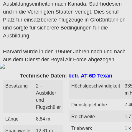
Ausbildungseinheiten nach Kanada, Südrhodesien
und in die Vereinigten Staaten verlegt. Dies schuf
Platz für einsatzbereite Flugzeuge in Großbritannien
und sorgte für sicherere Bedingungen für die
Ausbildung.
Harvard wurde in den 1950er Jahren nach und nach
aus dem Dienst der Royal Air Force abgezogen.
Technische Daten:
betr. AT-6D Texan
Besatzung
2 –
Höchstgeschwindigkeit
335
Ausbilder
m 
und
Dienstgipfelhöhe
7.4
Flugschüler
Reichweite
1.7
Länge
8,84 m
Triebwerk
1 x
Spannweite
12,81 m