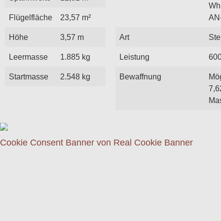
Whi
Flügelfläche
23,57 m²
AN
Höhe
3,57 m
Art
Ste
Leermasse
1.885 kg
Leistung
60
Startmasse
2.548 kg
Bewaffnung
Mög
7,
Ma
Cookie Consent Banner von Real Cookie Banner