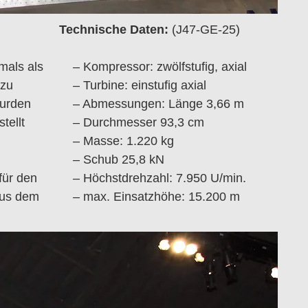
Technische Daten:
(J47-GE-25)
mals als
– Kompressor: zwölfstufig, axial
 zu
– Turbine: einstufig axial
wurden
– Abmessungen: Länge 3,66 m
tellt
– Durchmesser 93,3 cm
– Masse: 1.220 kg
– Schub 25,8 kN
für den
– Höchstdrehzahl: 7.950 U/min.
aus dem
– max. Einsatzhöhe: 15.200 m