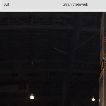
Art
Strahltriebwerk