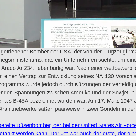
getriebener Bomber der USA, der von der Flugzeugfirma
-Kriegsministeriums, das ein Unternehmen suchte, um ei
Arado Ar 234, ebenbürtig war. Nach einer wettbewerbli
can einen Vertrag zur Entwicklung seines NA-130-Vorsch
s Programms wurde jedoch durch Kürzungen der Verteidig
enden Spannungen zwischen Amerika und der Sowjetunio
r als B-45A bezeichnet worden war. Am 17. März 1947 abs
 Strahltriebwerke saßen paarweise in zwei Gondeln in den
bereite Düsenbomber, der bei der United States Air Force
betankt werden kann. Der Jet war auch der erste, der e