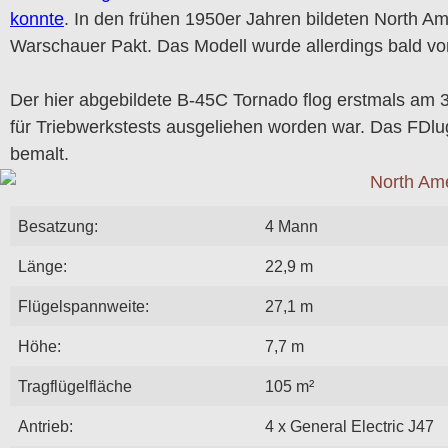
konnte
. In den frühen 1950er Jahren bildeten North 
Warschauer Pakt. Das Modell wurde allerdings bald vo
Der hier abgebildete B-45C Tornado flog erstmals am 
für Triebwerkstests ausgeliehen worden war. Das FD
bemalt.
Besatzung:
4 Mann
Länge:
22,9 m
Flügelspannweite:
27,1 m
Höhe:
7,7 m
Tragflügelfläche
105 m²
Antrieb:
4 x General Electric J47