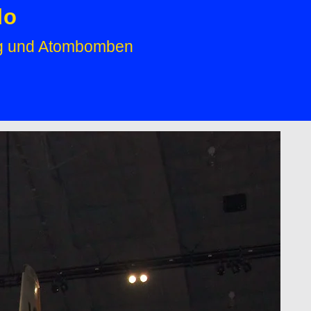
do
ung und Atombomben