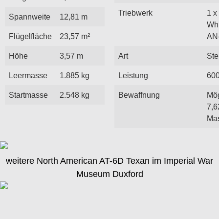
Triebwerk
1 x
Spannweite
12,81 m
Whi
Flügelfläche
23,57 m²
AN
Höhe
3,57 m
Art
Ste
Leermasse
1.885 kg
Leistung
60
Startmasse
2.548 kg
Bewaffnung
Mög
7,
Ma
weitere North American AT-6D Texan im Imperial War
Museum Duxford