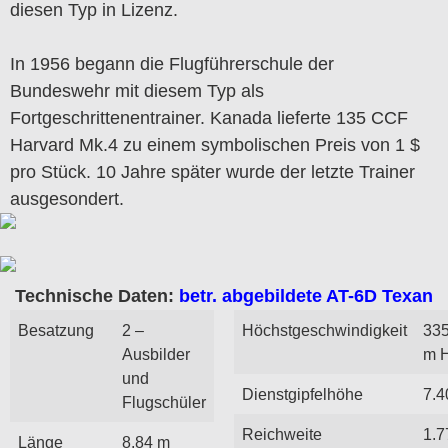
diesen Typ in Lizenz.
In 1956 begann die Flugführerschule der
Bundeswehr mit diesem Typ als
Fortgeschrittenentrainer. Kanada lieferte 135 CCF
Harvard Mk.4 zu einem symbolischen Preis von 1 $
pro Stück. 10 Jahre später wurde der letzte Trainer
ausgesondert.
Technische Daten:
betr. abgebildete AT-6D Texan
Besatzung
2 –
Höchstgeschwindigkeit
335
Ausbilder
m 
und
Dienstgipfelhöhe
7.4
Flugschüler
Reichweite
1.7
Länge
8,84 m