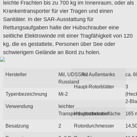
leichte Frachten bis zu 700 kg im Innenraum, oder als
Krankentransporter für vier Tragen und einen
Sanitäter. In der SAR-Ausstattung für
Rettungsaufgaben halte der Hubschrauber eine
seitliche Elektrowinde mit einer Tragfähigkeit von 120
kg, die es gestattete, Personen über See oder
schwierigem Gelände an Bord zu holen.
Hersteller
Mil, UDSSR /
mit Außentanks
ca. 
Russland
Haupt-Rotorblätter
3
Typenbezeichnung
Mi-2
(Heck
2-Bla
Verwendung
leichter
Transporthubschrauber
Hauptrotorkreisfläche
165 
Besatzung
2
Rotordurchmesser
14,5