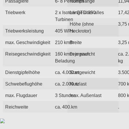
Passagiere
6- 8 Personen
Rumpflänge
11,9
Triebwerk
2 x Isotow GTD-350
Länge über alles
17,4
Turbinen
Höhe (ohne
3,75
Triebwerksleistung
405 WPs
Heckrotor)
max. Geschwindigkeit
210 km/h
Breite
3,25
Reisegeschwindigkeit
160 km/h je nach
Leergewicht
ca. 2
Beladung
kg
Dienstgipfelhöhe
ca. 4.000 m
Startgewicht
3.50
Schwebeflughöhe
ca. 2.000 m
Nutzlast
700 
max. Flugdauer
3 Stunden
max. Außenlast
800 
Reichweite
ca. 400 km
.
.