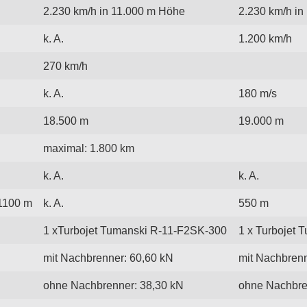
2.230 km/h in 11.000 m Höhe
2.230 km/h in
k. A.
1.200 km/h
270 km/h
k. A.
180 m/s
18.500 m
19.000 m
maximal: 1.800 km
k. A.
k. A.
 1100 m
k. A.
550 m
1 xTurbojet Tumanski R-11-F2SK-300
1 x Turbojet 
mit Nachbrenner: 60,60 kN
mit Nachbrenn
ohne Nachbrenner: 38,30 kN
ohne Nachbre