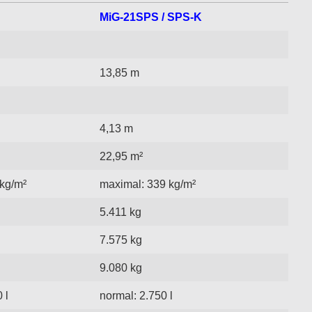
MiG-21SPS / SPS-K
13,85 m
4,13 m
22,95 m²
kg/m²
maximal: 339 kg/m²
5.411 kg
7.575 kg
9.080 kg
 l
normal: 2.750 l