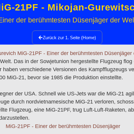
iG-21PF - Mikojan-Gurewits
Einer der berühmtesten Düsenjäger der Wel
Zurück zur 1. Seite (Home)
elt. Das in der Sowjetunion hergestellte Flugzeug flog 
haben verschiedene Versionen des Kampfflugzeugs verwe
 MiG-21, bevor sie 1985 die Produktion einstellte.
egner der USA. Schnell wie US-Jets war die MiG-21 agil
euge durch nordvietnamesische MiG-21 verloren, schoss 
te Flugzeug, eine MiG-21PF, trug Luft-Luft-Raketen, ab
arzustellen.