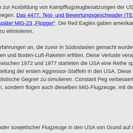
 zur Ausbildung von Kampfflugzeugbesatzungen der US-
liegen.
Das 4477. Test- und Bewertungsgeschwader (TE
päter MiG-23 „Flogger“
. Die Red Eagles gaben amerika
u eliminieren.
rfahrungen an, die zuvor in Südostasien gemacht wurd
ten und Boden-Luft-Raketen erlitten. Diese Verluste vera
 Zwischen 1972 und 1977 starteten die USA eine Reihe sp
stellung der ersten Aggressor-Staffeln in den USA. Die
listische Gegner zu simulieren. Constant Peg verbesser
n, sondern flogen auch dieselben MiG-Flugzeuge, mit de
ader sowjetischer Flugzeuge in den USA von Grund auf