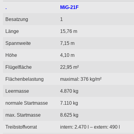
.
MiG-21F
Besatzung
1
Länge
15,76 m
Spannweite
7,15 m
Höhe
4,10 m
Flügelfläche
22,95 m²
Flächenbelastung
maximal: 376 kg/m²
Leermasse
4.870 kg
normale Startmasse
7.110 kg
max. Startmasse
8.625 kg
Treibstoffvorrat
intern: 2.470 l – extern: 490 l