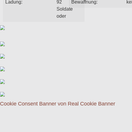
Ladung:
92
Bewaffnung:
ke
Soldate
oder
Cookie Consent Banner von Real Cookie Banner