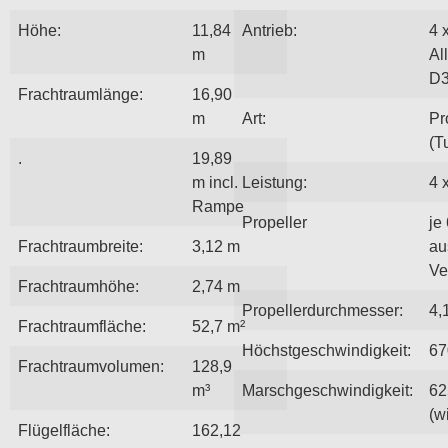
Höhe:
11,84
Antrieb:
4 
m
Al
D
Frachtraumlänge:
16,90
m
Art:
Pr
(T
.
19,89
m incl.
Leistung:
4 
Rampe
Propeller
je 
Frachtraumbreite:
3,12 m
au
Ve
Frachtraumhöhe:
2,74 m
Propellerdurchmesser:
4,
Frachtraumfläche:
52,7 m²
Höchstgeschwindigkeit:
67
Frachtraumvolumen:
128,9
m³
Marschgeschwindigkeit:
62
(wi
Flügelfläche:
162,12