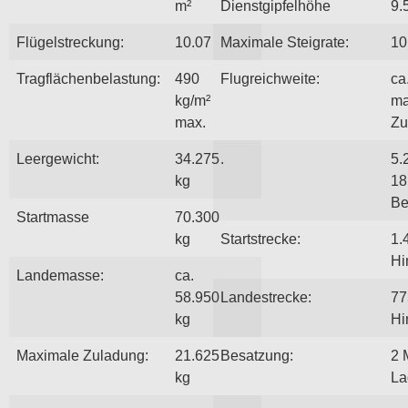
m²
Dienstgipfelhöhe
9.
Flügelstreckung:
10.07
Maximale Steigrate:
10
Tragflächenbelastung:
490
Flugreichweite:
ca
kg/m²
ma
max.
Zu
Leergewicht:
34.275
.
5.
kg
18
Be
Startmasse
70.300
kg
Startstrecke:
1.
Hi
Landemasse:
ca.
58.950
Landestrecke:
77
kg
Hi
Maximale Zuladung:
21.625
Besatzung:
2 
kg
La