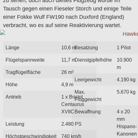
zu sehen, doch auch dieses Flugzeug wurde im
Tausch gegen einen Fieseler Storch und einige Teile
einer Fokke Wulf FW190 nach Duxford (England)
verbracht, wo es auf seine Reaktivierung wartet.
Länge
10,6 m
Besatzung
1 Pilot
Flügelspannweite
11,7 m
Dienstgipfelhöhe
10.900
m
Tragflügelfläche
26 m²
Leergewicht
4.190 kg
Höhe
4,9 m
Max.
5.670 kg
Antrieb
1 x Bristol
Fluggewicht
Centaurus
XVIIC
Bewaffnung
4 x 20
mm
Leistung
2.480 PS
Hispano-
Kanonen
Höchstgeschwindigkeit
740 km/h