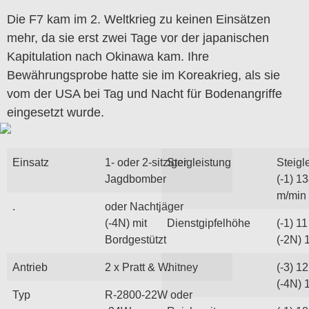
Die F7 kam im 2. Weltkrieg zu keinen Einsätzen
mehr, da sie erst zwei Tage vor der japanischen
Kapitulation nach Okinawa kam. Ihre
Bewährungsprobe hatte sie im Koreakrieg, als sie
vom der USA bei Tag und Nacht für Bodenangriffe
eingesetzt wurde.
Einsatz
1- oder 2-sitziger
Steigleistung
Steigl
Jagdbomber
(-1) 1
m/min
.
oder Nachtjäger
(-4N) mit
Dienstgipfelhöhe
(-1) 1
Bordgestützt
(-2N) 
Antrieb
2 x Pratt & Whitney
.
(-3) 1
(-4N) 
Typ
R-2800-22W oder