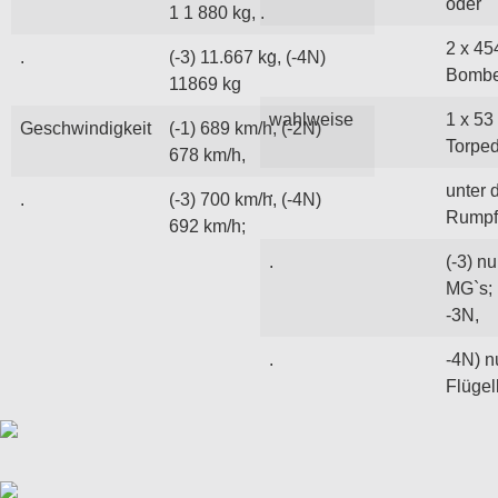
oder
1 1 880 kg, .
.
2 x 45
.
(-3) 11.667 kg, (-4N)
Bomb
11869 kg
wahlweise
1 x 53
Geschwindigkeit
(-1) 689 km/h, (-2N)
Torpe
678 km/h,
.
unter
.
(-3) 700 km/h, (-4N)
Rumpf
692 km/h;
.
(-3) n
MG`s; 
-3N,
.
-4N) n
Flüge