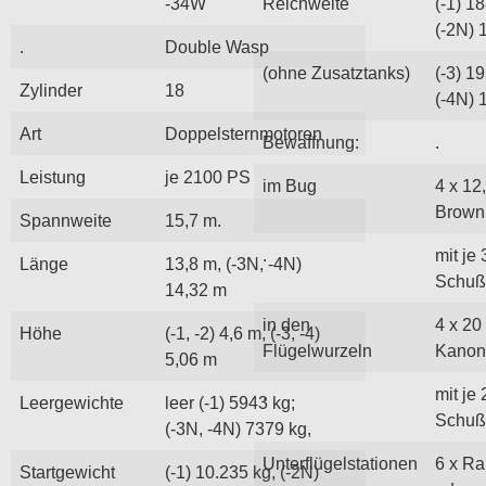
-34W
Reichweite
(-1) 1
(-2N) 
.
Double Wasp
(ohne Zusatztanks)
(-3) 1
Zylinder
18
(-4N) 
Art
Doppelsternmotoren
Bewaffnung:
.
Leistung
je 2100 PS
im Bug
4 x 12
Brown
Spannweite
15,7 m.
.
mit je
Länge
13,8 m, (-3N, -4N)
Schuß
14,32 m
in den
4 x 2
Höhe
(-1, -2) 4,6 m, (-3, -4)
Flügelwurzeln
Kanon
5,06 m
.
mit je
Leergewichte
leer (-1) 5943 kg;
Schuß
(-3N, -4N) 7379 kg,
Unterflügelstationen
6 x Ra
Startgewicht
(-1) 10.235 kg, (-2N)