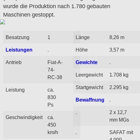
wurde die Produktion nach 1.780 gebauten
Maschinen gestoppt.
Besatzung
1
Länge
8,26 m
Leistungen
.
Höhe
3,57 m
Antrieb
Fiat-A-
Gewichte
.
74-
Leergewicht
1.708 kg
RC-38
Startgewicht
2.295 kg
Leistung
ca.
830
Bewaffnung
.
Ps
.
2 x 12,7
Geschwindigkeit
ca.
mm MGs
450
km/h
.
SAFAT mit
4.000