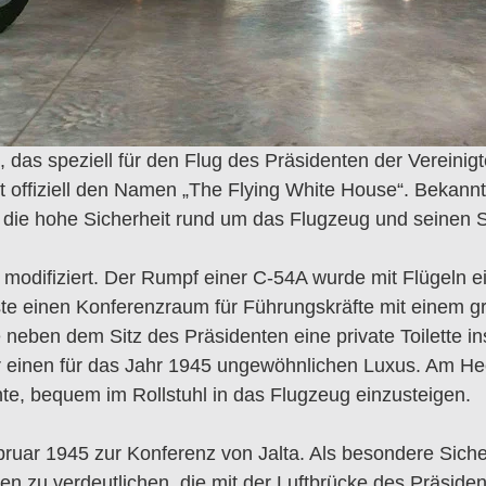
das speziell für den Flug des Präsidenten der Vereinig
t offiziell den Namen „The Flying White House“.
Bekannt
f die hohe Sicherheit rund um das Flugzeug und seinen 
modifiziert.
Der Rumpf einer C-54A wurde mit Flügeln ei
te einen Konferenzraum für Führungskräfte mit einem g
neben dem Sitz des Präsidenten eine private Toilette inst
ür einen für das Jahr 1945 ungewöhnlichen Luxus. Am He
chte, bequem im Rollstuhl in das Flugzeug einzusteigen.
bruar 1945 zur Konferenz von Jalta. Als besondere Si
n zu verdeutlichen, die mit der Luftbrücke des Präside