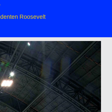
w
identen Roosevelt