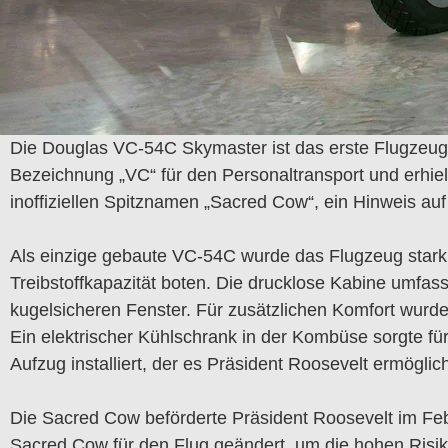
Die Douglas VC-54C Skymaster ist das erste Flugzeug, 
Bezeichnung „VC“ für den Personaltransport und erhiel
inoffiziellen Spitznamen „Sacred Cow“, ein Hinweis au
Als einzige gebaute VC-54C wurde das Flugzeug stark 
Treibstoffkapazität boten.
Die drucklose Kabine umfass
kugelsicheren Fenster.
Für zusätzlichen Komfort wurde 
Ein elektrischer Kühlschrank in der Kombüse sorgte f
Aufzug installiert, der es Präsident Roosevelt ermögli
Die Sacred Cow beförderte Präsident Roosevelt im Fe
Sacred Cow für den Flug geändert, um die hohen Risike