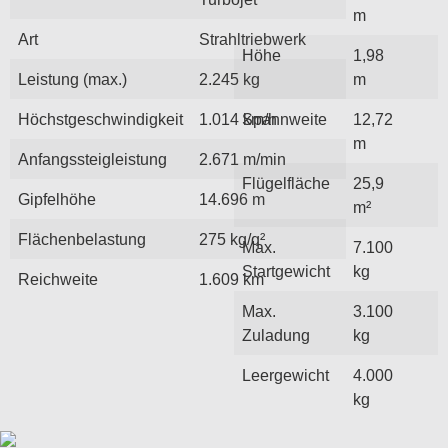
m
Art
Strahltriebwerk
Höhe
1,98
Leistung (max.)
2.245 kg
m
Höchstgeschwindigkeit
1.014 km/h
Spannweite
12,72
m
Anfangssteigleistung
2.671 m/min
Flügelfläche
25,9
Gipfelhöhe
14.696 m
m²
Flächenbelastung
275 kg/q²
Max.
7.100
Startgewicht
kg
Reichweite
1.609 km
Max.
3.100
Zuladung
kg
Leergewicht
4.000
kg