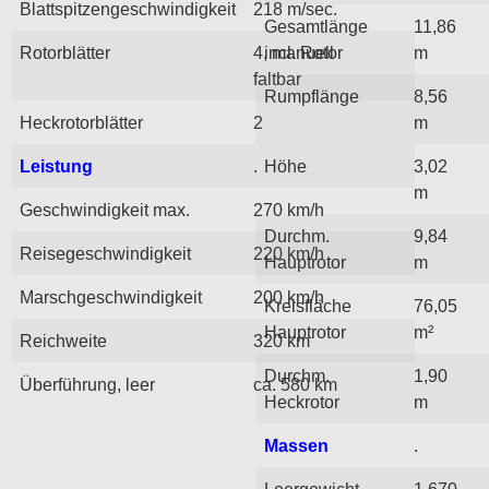
Blattspitzengeschwindigkeit
218 m/sec.
Gesamtlänge
11,86
Rotorblätter
4, manuell
incl. Rotor
m
faltbar
Rumpflänge
8,56
Heckrotorblätter
2
m
Leistung
.
Höhe
3,02
m
Geschwindigkeit max.
270 km/h
Durchm.
9,84
Reisegeschwindigkeit
220 km/h
Hauptrotor
m
Marschgeschwindigkeit
200 km/h
Kreisfläche
76,05
Hauptrotor
m²
Reichweite
320 km
Durchm.
1,90
Überführung, leer
ca. 580 km
Heckrotor
m
Massen
.
Leergewicht
1.670