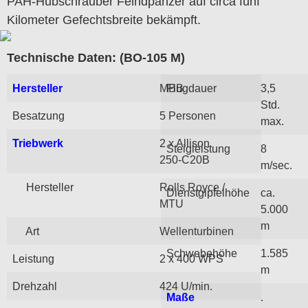
PAH-Hubschrauber Feindpanzer auf circa fünf
Kilometer Gefechtsbreite bekämpft.
Technische Daten: (BO-105 M)
Hersteller
MBB
Flugdauer
3,5
Std.
Besatzung
5 Personen
max.
Triebwerk
2 x Allison
Steigleistung
8
250-C20B
m/sec.
Hersteller
Rolls Royce /
Dienstgipfelhöhe
ca.
MTU
5.000
m
Art
Wellenturbinen
Schwebehöhe
1.585
Leistung
2 x 400 WPS
m
Drehzahl
424 U/min.
Maße
.