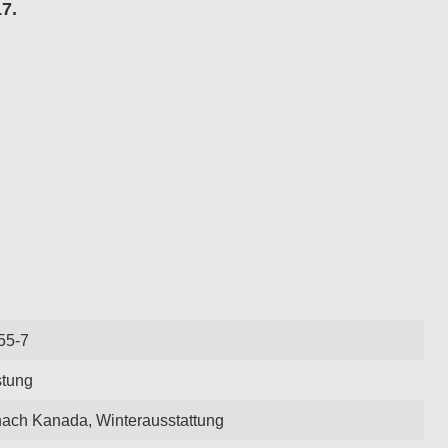
7.
55-7
stung
nach Kanada, Winterausstattung