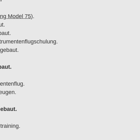
ng Model 75
).
t.
baut.
trumentenflugschulung.
gebaut.
baut.
entenflug.
zeugen.
gebaut.
training.