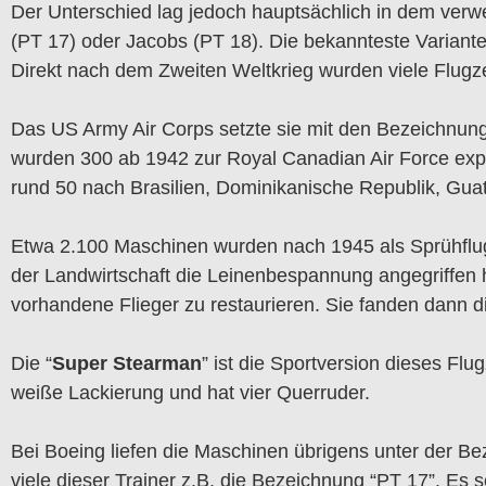
Der Unterschied lag jedoch hauptsächlich in dem verw
(PT 17) oder Jacobs (PT 18). Die bekannteste Variant
Direkt nach dem Zweiten Weltkrieg wurden viele Flugz
Das US Army Air Corps setzte sie mit den Bezeichnung
wurden 300 ab 1942 zur Royal Canadian Air Force expo
rund 50 nach Brasilien, Dominikanische Republik, Gu
Etwa 2.100 Maschinen wurden nach 1945 als Sprühflugze
der Landwirtschaft die Leinenbespannung angegriffen 
vorhandene Flieger zu restaurieren. Sie fanden dann 
Die “
Super Stearman
” ist die Sportversion dieses Fl
weiße Lackierung und hat vier Querruder.
Bei Boeing liefen die Maschinen übrigens unter der B
viele dieser Trainer z.B. die Bezeichnung “PT 17”. Es 