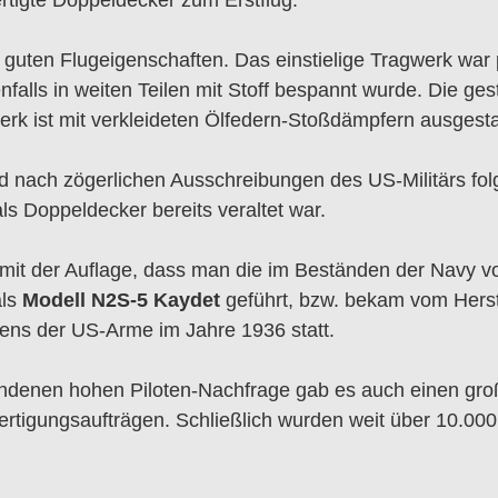
g guten Flugeigenschaften. Das einstielige Tragwerk war 
falls in weiten Teilen mit Stoff bespannt wurde. Die ges
rk ist mit verkleideten Ölfedern-Stoßdämpfern ausgesta
 nach zögerlichen Ausschreibungen des US-Militärs folg
ls Doppeldecker bereits veraltet war.
h mit der Auflage, dass man die im Beständen der Navy 
als
Modell N2S-5 Kaydet
geführt, bzw. bekam vom Herst
ens der US-Arme im Jahre 1936 statt.
undenen hohen Piloten-Nachfrage gab es auch einen gr
tigungsaufträgen. Schließlich wurden weit über 10.000