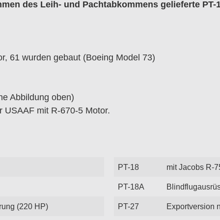
ahmen des Leih- und Pachtabkommens gelieferte PT-1
or, 61 wurden gebaut (Boeing Model 73)
he Abbildung oben)
er USAAF mit R-670-5 Motor.
PT-18
mit Jacobs R-7
PT-18A
Blindflugausrü
erung (220 HP)
PT-27
Exportversion 