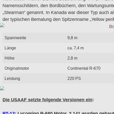
Namensschildern, den Bordbüchern, den Wartungsunte
„Stearman“ genannt. In Kanada war dieser Typ auch al
der typischen Bemalung den Spitzenname „Yellow peril
Spannweite
9,8 m
Länge
ca. 7,4 m
Höhe
2,8 m
Originalmotor
Continental R-670
Leistung
220 PS
Die USAAF setzte folgende Versionen ein
:
PT-13
: Lycoming R-680 Motor, 2.141 wurden gebaut