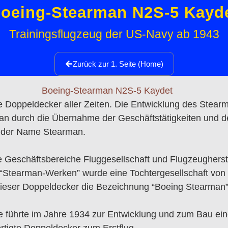
oeing-Stearman N2S-5 Kayd
Trainingsflugzeug der US-Navy ab 1943
Zurück zur 1. Seite (Home)
te Doppeldecker aller Zeiten. Die Entwicklung des Stea
an durch die Übernahme der Geschäftstätigkeiten und des
r der Name Stearman.
Geschäftsbereiche Fluggesellschaft und Flugzeugherstel
tearman-Werken” wurde eine Tochtergesellschaft von B
ieser Doppeldecker die Bezeichnung “Boeing Stearman”
e führte im Jahre 1934 zur Entwicklung und zum Bau ei
rtigte Doppeldecker zum Erstflug.