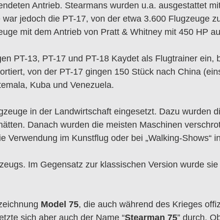
endeten Antrieb. Stearmans wurden u.a. ausgestattet mi
e war jedoch die PT-17, von der etwa 3.600 Flugzeuge 
euge mit dem Antrieb von Pratt & Whitney mit 450 HP au
en PT-13, PT-17 und PT-18 Kaydet als Flugtrainer ein, 
rtiert, von der PT-17 gingen 150 Stück nach China (ei
atemala, Kuba und Venezuela.
uge in der Landwirtschaft eingesetzt. Dazu wurden die 
hätten. Danach wurden die meisten Maschinen verschrott
die Verwendung im Kunstflug oder bei „Walking-Shows“ in
ugzeugs. Im Gegensatz zur klassischen Version wurde sie 
ezeichnung
Model 75
, die auch während des Krieges offi
setzte sich aber auch der Name “
Stearman 75
” durch. O