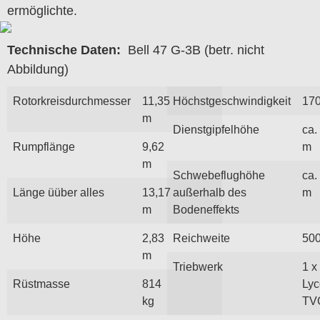
ermöglichte.
Technische Daten:
Bell 47 G-3B (betr. nicht
Abbildung)
Rotorkreisdurchmesser
11,35
Höchstgeschwindigkeit
170
m
Dienstgipfelhöhe
ca.
Rumpflänge
9,62
m
m
Schwebeflughöhe
ca.
Länge üüber alles
13,17
außerhalb des
m
m
Bodeneffekts
Höhe
2,83
Reichweite
50
m
Triebwerk
1 x
Rüstmasse
814
Ly
kg
TV