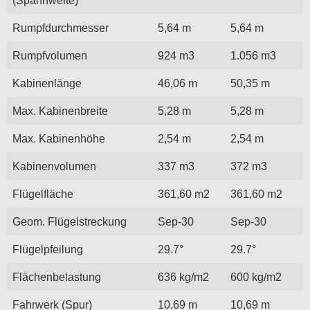
Rumpfdurchmesser
5,64 m
5,64 m
Rumpfvolumen
924 m3
1.056 m3
Kabinenlänge
46,06 m
50,35 m
Max. Kabinenbreite
5,28 m
5,28 m
Max. Kabinenhöhe
2,54 m
2,54 m
Kabinenvolumen
337 m3
372 m3
Flügelfläche
361,60 m2
361,60 m2
Geom. Flügelstreckung
Sep-30
Sep-30
Flügelpfeilung
29.7°
29.7°
Flächenbelastung
636 kg/m2
600 kg/m2
Fahrwerk (Spur)
10,69 m
10,69 m